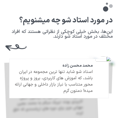
در مورد استاد شو چه میشنویم؟
این‌ها، بخش خیلی کوچکی از نظراتی هستند که افراد
مختلف در مورد استاد شو دارند.
محمد محسن زاده
علیرضا محمدی
نگار عبدی
استاد شو شاید تنها ترین مجموعه در ایران
برنامه‌نویسی کارخانه‌ی تبدیل ایده به واقعیت
به واسطه فیلد کاری متفاوت، من تجربه
استفاده از دوره ها استاد شو رو نداشتم ولی
هر کدوم از بچه های تیم‌ فنی‌مون که یک دوره
از مجموعه راست چین تهیه کرده،‌ هم رضایت
بالایی داشتند هم دوره ها براشون خیلی
کاربردی بوده. تبریک میگم به محمد معین
مهرانی عزیز برای دوره های ارزشمندی که خلق
است که با کمک آموزش‌های جذاب و کاربردی
باشد، که آموزش های کاربردی، بروز و پروژه
استاد شو، میتوانید مالک این کارخانه باشید.
محور متناسب با نیاز بازار داخلی و جهانی ارائه
میده! دمتون گرم
کرده.